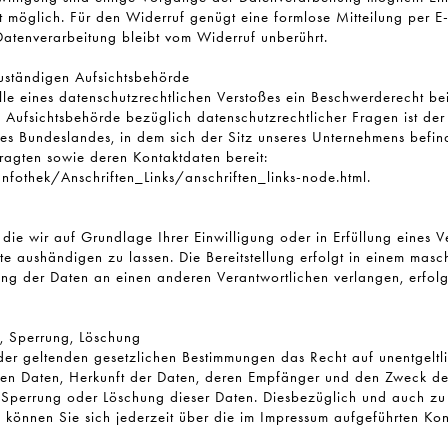
zeit möglich. Für den Widerruf genügt eine formlose Mitteilung per 
Datenverarbeitung bleibt vom Widerruf unberührt.
uständigen Aufsichtsbehörde
alle eines datenschutzrechtlichen Verstoßes ein Beschwerderecht be
 Aufsichtsbehörde bezüglich datenschutzrechtlicher Fragen ist der
s Bundeslandes, in dem sich der Sitz unseres Unternehmens befinde
tragten sowie deren Kontaktdaten bereit:
fothek/Anschriften_Links/anschriften_links-node.html.
 die wir auf Grundlage Ihrer Einwilligung oder in Erfüllung eines Ve
tte aushändigen zu lassen. Die Bereitstellung erfolgt in einem mas
ung der Daten an einen anderen Verantwortlichen verlangen, erfolgt
g, Sperrung, Löschung
er geltenden gesetzlichen Bestimmungen das Recht auf unentgeltli
en Daten, Herkunft der Daten, deren Empfänger und den Zweck de
g, Sperrung oder Löschung dieser Daten. Diesbezüglich und auch z
önnen Sie sich jederzeit über die im Impressum aufgeführten Kon