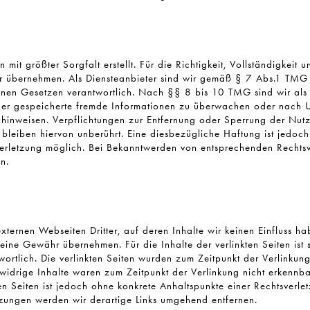
 mit größter Sorgfalt erstellt. Für die Richtigkeit, Vollständigkeit u
 übernehmen. Als Diensteanbieter sind wir gemäß § 7 Abs.1 TMG f
inen Gesetzen verantwortlich. Nach §§ 8 bis 10 TMG sind wir als 
e oder gespeicherte fremde Informationen zu überwachen oder nach 
it hinweisen. Verpflichtungen zur Entfernung oder Sperrung der Nu
leiben hiervon unberührt. Eine diesbezügliche Haftung ist jedoch
sverletzung möglich. Bei Bekanntwerden von entsprechenden Rechts
n.
xternen Webseiten Dritter, auf deren Inhalte wir keinen Einfluss h
eine Gewähr übernehmen. Für die Inhalte der verlinkten Seiten ist s
wortlich. Die verlinkten Seiten wurden zum Zeitpunkt der Verlinkun
swidrige Inhalte waren zum Zeitpunkt der Verlinkung nicht erkennb
kten Seiten ist jedoch ohne konkrete Anhaltspunkte einer Rechtsverle
zungen werden wir derartige Links umgehend entfernen.