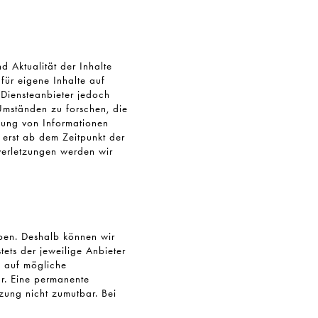
nd Aktualität der Inhalte
ür eigene Inhalte auf
Diensteanbieter jedoch
Umständen zu forschen, die
tzung von Informationen
 erst ab dem Zeitpunkt der
verletzungen werden wir
aben. Deshalb können wir
tets der jeweilige Anbieter
g auf mögliche
ar. Eine permanente
tzung nicht zumutbar. Bei