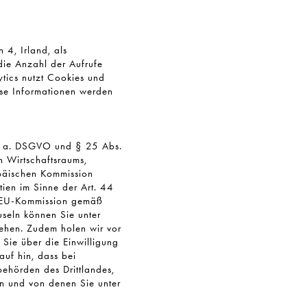
4, Irland, als
die Anzahl der Aufrufe
tics nutzt Cookies und
ese Informationen werden
it. a. DSGVO und § 25 Abs.
 Wirtschaftsraums,
opäischen Kommission
ien im Sinne der Art. 44
r EU-Kommission gemäß
seln können Sie unter
hen. Zudem holen wir vor
 Sie über die Einwilligung
auf hin, dass bei
behörden des Drittlandes,
en und von denen Sie unter