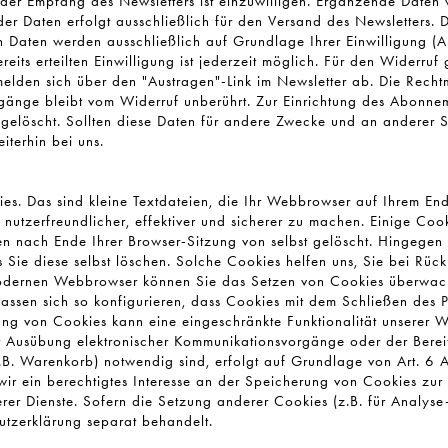
 der Empfang des Newsletters ist einzuwilligen. Ergänzende Daten
der Daten erfolgt ausschließlich für den Versand des Newsletters. D
Daten werden ausschließlich auf Grundlage Ihrer Einwilligung (Ar
ereits erteilten Einwilligung ist jederzeit möglich. Für den Widerruf
melden sich über den "Austragen"-Link im Newsletter ab. Die Rechtm
rgänge bleibt vom Widerruf unberührt. Zur Einrichtung des Abonn
elöscht. Sollten diese Daten für andere Zwecke und an anderer Ste
iterhin bei uns.
s. Das sind kleine Textdateien, die Ihr Webbrowser auf Ihrem End
nutzerfreundlicher, effektiver und sicherer zu machen. Einige Cook
n nach Ende Ihrer Browser-Sitzung von selbst gelöscht. Hingegen
 Sie diese selbst löschen. Solche Cookies helfen uns, Sie bei Rüc
odernen Webbrowser können Sie das Setzen von Cookies überwach
assen sich so konfigurieren, dass Cookies mit dem Schließen des 
ung von Cookies kann eine eingeschränkte Funktionalität unserer W
 Ausübung elektronischer Kommunikationsvorgänge oder der Bereit
.B. Warenkorb) notwendig sind, erfolgt auf Grundlage von Art. 6 A
wir ein berechtigtes Interesse an der Speicherung von Cookies zur 
erer Dienste. Sofern die Setzung anderer Cookies (z.B. für Analyse-
utzerklärung separat behandelt.