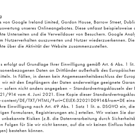
g
von Google Ireland Limited, Gordon House, Barrow Street, Dublin 
 Auswertung unseres Onlineangebotes. Diese umfasst beispielsweise 
hte Unterseiten und die Verweildauer von Besuchern. Google Analy
um Nutzerverhalten auszuwerten und Nutzer wiederzuerkennen. Di
hte über die Aktivität der Website zusammenzustellen.
s erfolgt auf Grundlage Ihrer Einwilligung gemäß Art. 6 Abs. 1 l
sonenbezogenen Daten an Drittländer außerhalb des Europäischen
tteln. In Fällen, in denen kein Angemessenheitsbeschluss der Eur
en wir mit den Empfängern der Daten anderweitige geeignete Garant
d – sofern nicht anders angegeben – Standardvertragsklauseln de
21/914 vom 4. Juni 2021. Eine Kopie dieser Standardvertragsklau
gal-content/DE/TXT/HTML/?uri=CELEX:32021D0914&from=DE einse
Ihre Einwilligung nach Art. 49 Abs. 1 Satz 1 lit. a. DSGVO ein, die
gen Formularen, Registrierungen etc.) erteilen. Wir weisen Sie dar
l unbekannte Risiken (z.B. die Datenverarbeitung durch Sicherheits
Folgen für Sie wir nicht kennen, auf die wir keinen Einfluss hab
gen) bestehen können.