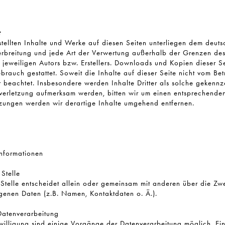
t
stellten Inhalte und Werke auf diesen Seiten unterliegen dem deut
Verbreitung und jede Art der Verwertung außerhalb der Grenzen de
 jeweiligen Autors bzw. Erstellers. Downloads und Kopien dieser Se
brauch gestattet. Soweit die Inhalte auf dieser Seite nicht vom Betr
 beachtet. Insbesondere werden Inhalte Dritter als solche gekennze
verletzung aufmerksam werden, bitten wir um einen entsprechenden
zungen werden wir derartige Inhalte umgehend entfernen.
informationen
Stelle
 Stelle entscheidet allein oder gemeinsam mit anderen über die Zw
enen Daten (z.B. Namen, Kontaktdaten o. Ä.).
 Datenverarbeitung
willigung sind einige Vorgänge der Datenverarbeitung möglich. Ein