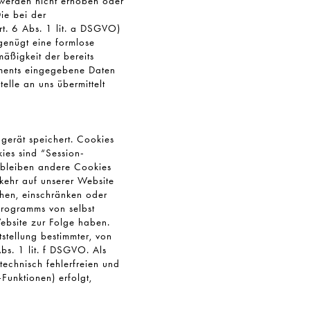
 werden nicht erhoben oder
ie bei der
t. 6 Abs. 1 lit. a DSGVO)
 genügt eine formlose
äßigkeit der bereits
ements eingegebene Daten
lle an uns übermittelt
gerät speichert. Cookies
ies sind “Session-
 bleiben andere Cookies
kkehr auf unserer Website
en, einschränken oder
Programms von selbst
ebsite zur Folge haben.
stellung bestimmter, von
bs. 1 lit. f DSGVO. Als
technisch fehlerfreien und
Funktionen) erfolgt,