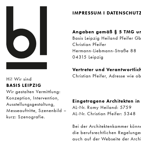
IMPRESSUM I DATENSCHUT
Angaben gemäß § 5 TMG und 
Basis Leipzig Heiland Pfeifer G
Christian Pfeifer
Hermann-Liebmann-Straße 88
04315 Leipzig
Vertreter und Verantwortlic
Christian Pfeifer, Adresse wie o
Hi! Wir sind
BASIS LEIPZIG
Wir gestalten Vermittlung:
Konzeption, Intervention,
Eingetragene Architekten i
Ausstellungsgestaltung,
AL-Nr. Romy Heiland: 5759
Messeauftritte, Szenenbild –
AL-Nr. Christian Pfeifer: 5348
kurz: Szenografie.
Bei der Architektenkammer könn
die berufsrechtlichen Regelunge
auch auf der Webseite der Archi