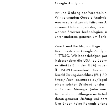
Google Analytics
Art und Umfang der Verarbeitun
Wir verwenden Google Analytics 
Analysedienst zur statistischen
unseres Onlineangebotes, besuc
weitere Browser-Technologien, 
unter anderem genutzt, um Beric
Zweck und Rechtsgrundlage
Der Einsatz von Google Analytic
1 TTDSG. Wir beabsichtigen per
insbesondere die USA, zu übermi
existiert (z.B. in den USA) hab
ff. DSGVO vereinbart. Dies sin
Durchführungsbeschluss (EU) 20
https://eur-lex.europa.eu/le
einem solchen Drittlandtransfer 
im Consent Manager (oder sonsti
Drittlandübermittlungen im Detai
deren genauer Umfang und deren 
Umständen keine Kenntnis erlan