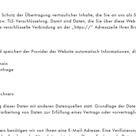
Schutz der Übertragung vertraulicher Inhalte, die Sie an uns als S
w. TLS-Verschlüsselung. Damit sind Daten, die Sie über diese Websit
ne verschlüsselte Verbindung an der „https://“ Adresszeile Ihres 
d speichert der Provider der Website automatisch Informationen, d
main
anfrage
n
echners
 dieser Daten mit anderen Datenquellen statt. Grundlage der Daten
rarbeitung von Daten zur Erfüllung eines Vertrags oder vorvertrag
ers benötigen wir von Ihnen eine E-Mail-Adresse. Eine Verifizier