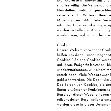
Mail-Adresse ist notwendig und
sind freiwillig. Die Verwendung 
Newsletteranmeldung gemachten 
verarbeitet. Ein Widerruf Ihrer b
Mitteilung per E-Mail oder Sie 
erfolgten Datenverarbeitungsvo
werden im Falle der Abmeldung g
worden sein, verbleiben diese we
Cookies
Unsere Website verwendet Cookie
helfen uns dabei, unser Angebot 
Cookies.” Solche Cookies werde
auf Ihrem Endgerät bestehen, bis
wiederzuerkennen. Mit einem m
unterbinden. Viele Webbrowser l
gelöscht werden. Die Deaktivier
Das Setzen von Cookies, die zur
Ihnen erwünschter Funktionen (z
Betreiber dieser Website haben 
reibungslosen Bereitstellung uns
werden diese in dieser Datensch